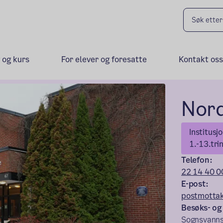
 og kurs
For elever og foresatte
Kontakt oss
Nord
Institusj
1.-13.tri
Telefon:
22 14 40 0
E-post:
postmottak
Besøks- og
Sognsvanns