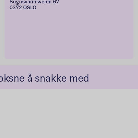
Sognsvannsveien 67
0372 OSLO
voksne å snakke med