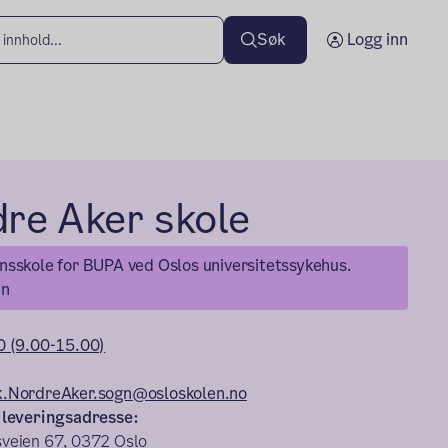
Søk
Logg inn
re Aker skole
onsskole for BUPA ved Oslos universitetssykehus.
nn
0 (9.00-15.00)
.NordreAker.sogn@osloskolen.no
 leveringsadresse:
veien 67, 0372 Oslo