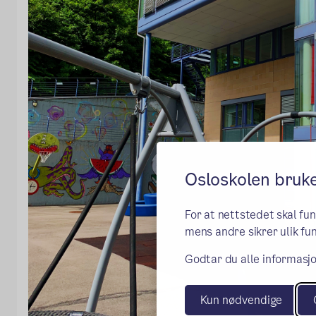
Osloskolen bruk
For at nettstedet skal fu
mens andre sikrer ulik fun
Godtar du alle informasjo
Kun nødvendige