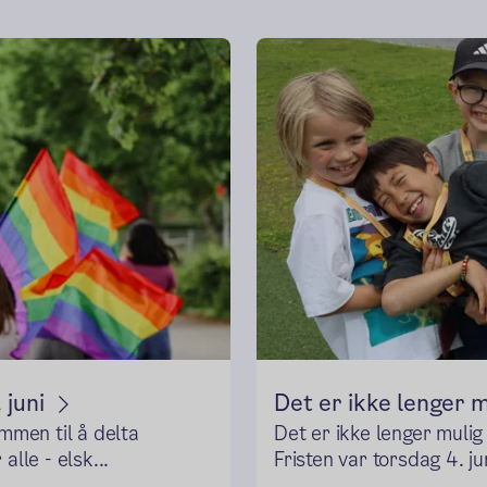
 juni
Det er ikke lenger 
ommen til å delta
Det er ikke lenger muli
lle - elsk...
Fristen var torsdag 4. ju