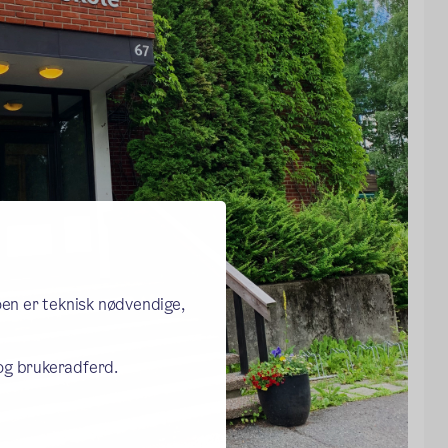
oen er teknisk nødvendige,
 og brukeradferd.