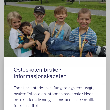
Osloskolen bruker
Foto: Heidi M. Skjebstad
informasjonskapsler
Du kan fortsatt logge inn for å se elevens kursplass, eller
For at nettstedet skal fungere og være trygt,
(ekstern lenke)
lese velkomstbrevet.
bruker Osloskolen informasjonskapsler. Noen
er teknisk nødvendige, mens andre sikrer ulik
funksjonalitet.