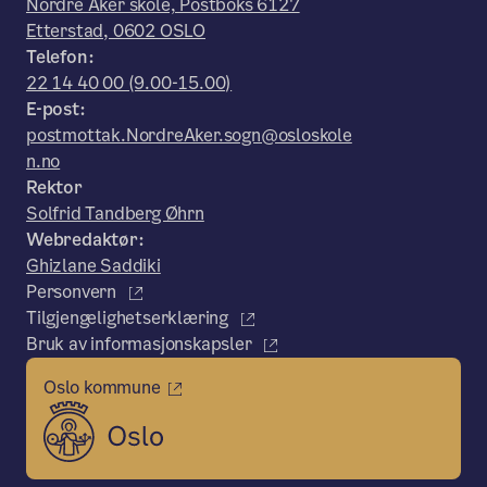
Nordre Aker skole, Postboks 6127
Etterstad, 0602 OSLO
Telefon:
22 14 40 00 (9.00-15.00)
E-post:
postmottak.NordreAker.sogn@osloskole
n.no
Rektor
Solfrid Tandberg Øhrn
Webredaktør:
Ghizlane Saddiki
Personvern
Tilgjengelighetserklæring
Bruk av informasjonskapsler
Oslo kommune