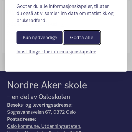
Godtar du alle informasjonskapsler, tillater
Nyttige lenker
du også at vi samler inn data om statistikk og
brukeradferd.
(ekstern lenke)
Se årets kurstilbud
(ekstern lenke)
Se årets kurssteder
Kun nødvendige
Godta alle
(ekstern lenke)
Restplasser på Sommerskolen
Innstillinger for informasjonskapsler
Nordre Aker skole
– en del av Osloskolen
Besøks- og leveringsadresse:
Sognsvannsveien 67, 0372 Oslo
Postadresse:
Oslo kommune, Utdanningsetaten,